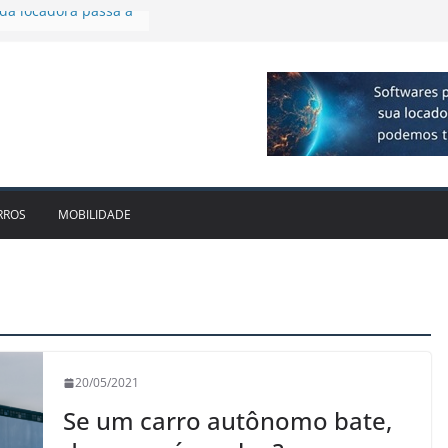
 R$ 1bi no 2T26 e
imento
irmam parceria para
o de veículos
executiva para o RJ e
ido leva Localiza
inhões ao Sul
da locadora passa a
RROS
MOBILIDADE
20/05/2021
Se um carro autônomo bate,