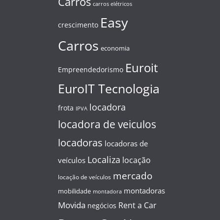
Carros
carros elétricos
Easy
crescimento
Carros
economia
Euroit
Empreendedorismo
EuroIT Tecnologia
locadora
frota
IPVA
locadora de veiculos
locadoras
locadoras de
Localiza
locação
veículos
mercado
locação de veículos
montadoras
mobilidade
montadora
Movida
Rent a Car
negócios