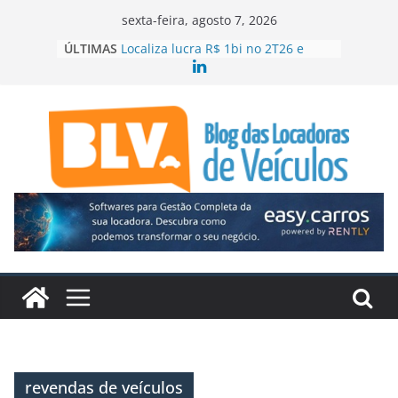
Pular
sexta-feira, agosto 7, 2026
para
ÚLTIMAS
Localiza lucra R$ 1bi no 2T26 e
o
acelera crescimento
99 e Movida firmam parceria para
conteúdo
ampliar locação de veículos
ABLA contrata executiva para o RJ e
ES
Mercado aquecido leva Localiza
Seminovos Caminhões ao Sul
Quando o site da locadora passa a
vender
revendas de veículos