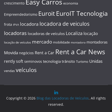
Easy Carros
crescimento
economia
EuroIT Tecnologia
Euroit
Empreendedorismo
locadora de veiculos
locadora
frota
IPVA
locadoras
Localiza
locação
locadoras de veículos
mercado
montadoras
mobilidade
locação de veículos
montadora
Rent a Car News
Movida
Rent a Car
negócios
Unidas
rently soft
tecnologia
trânsito
seminovos
Turismo
veículos
vendas
Copyright © 2026
Blog das Locadoras de Veículos
. All rights
reserved.