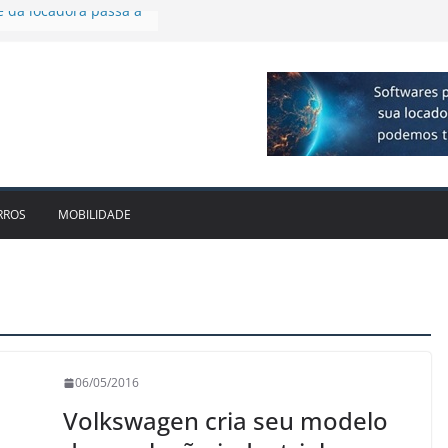
cido leva Localiza
aminhões ao Sul
e dois anos ganham
cado
dotam novo modelo de
scos e fragilidades da
utária – EC 132/2023
e da locadora passa a
RROS
MOBILIDADE
06/05/2016
Volkswagen cria seu modelo