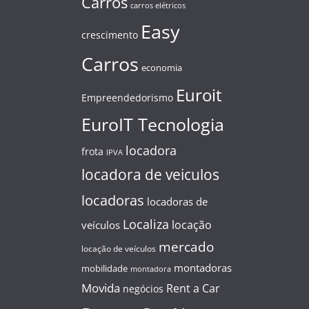
Carros
carros elétricos
Easy
crescimento
Carros
economia
Euroit
Empreendedorismo
EuroIT Tecnologia
locadora
frota
IPVA
locadora de veiculos
locadoras
locadoras de
Localiza
locação
veículos
mercado
locação de veículos
montadoras
mobilidade
montadora
Movida
Rent a Car
negócios