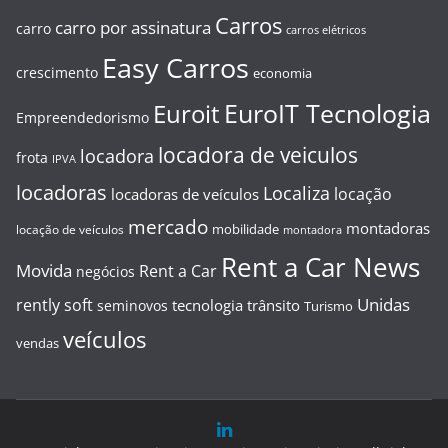
Carros
carro por assinatura
carro
carros elétricos
Easy Carros
crescimento
economia
EuroIT Tecnologia
Euroit
Empreendedorismo
locadora de veiculos
locadora
frota
IPVA
locadoras
Localiza
locação
locadoras de veículos
mercado
montadoras
mobilidade
locação de veículos
montadora
Rent a Car News
Movida
Rent a Car
negócios
Unidas
rently soft
tecnologia
trânsito
seminovos
Turismo
veículos
vendas