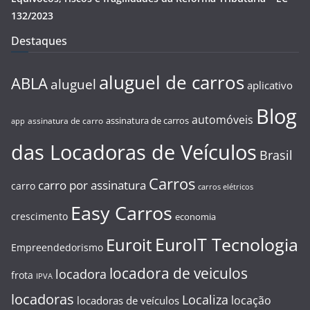
132/2023
Destaques
aluguel de carros
ABLA
aluguel
aplicativo
Blog
automóveis
assinatura de carros
assinatura de carro
app
das Locadoras de Veículos
Brasil
Carros
carro por assinatura
carro
carros elétricos
Easy Carros
crescimento
economia
EuroIT Tecnologia
Euroit
Empreendedorismo
locadora de veiculos
locadora
frota
IPVA
locadoras
Localiza
locação
locadoras de veículos