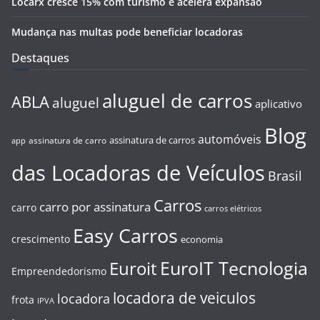
Locarx cresce 15% com turismo e acelera expansão
Mudança nas multas pode beneficiar locadoras
Destaques
aluguel de carros
ABLA
aluguel
aplicativo
Blog
automóveis
assinatura de carros
assinatura de carro
app
das Locadoras de Veículos
Brasil
Carros
carro por assinatura
carro
carros elétricos
Easy Carros
crescimento
economia
EuroIT Tecnologia
Euroit
Empreendedorismo
locadora de veiculos
locadora
frota
IPVA