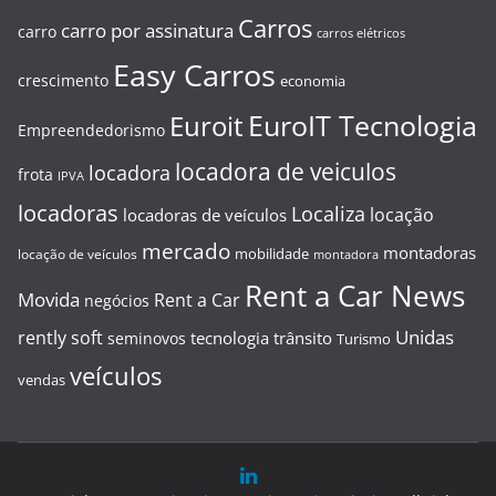
Carros
carro por assinatura
carro
carros elétricos
Easy Carros
crescimento
economia
EuroIT Tecnologia
Euroit
Empreendedorismo
locadora de veiculos
locadora
frota
IPVA
locadoras
Localiza
locação
locadoras de veículos
mercado
montadoras
mobilidade
locação de veículos
montadora
Rent a Car News
Movida
Rent a Car
negócios
Unidas
rently soft
tecnologia
trânsito
seminovos
Turismo
veículos
vendas