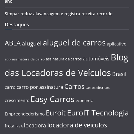
ano
Simpar reduz alavancagem e registra receita recorde
Destaques
aluguel de carros
ABLA
aluguel
aplicativo
Blog
automóveis
assinatura de carros
assinatura de carro
app
das Locadoras de Veículos
Brasil
Carros
carro por assinatura
carro
carros elétricos
Easy Carros
crescimento
economia
EuroIT Tecnologia
Euroit
Empreendedorismo
locadora de veiculos
locadora
frota
IPVA