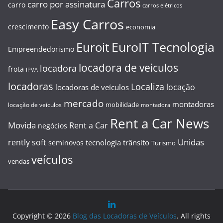
Carros
carro por assinatura
carro
carros elétricos
Easy Carros
crescimento
economia
EuroIT Tecnologia
Euroit
Empreendedorismo
locadora de veiculos
locadora
frota
IPVA
locadoras
Localiza
locação
locadoras de veículos
mercado
montadoras
mobilidade
locação de veículos
montadora
Rent a Car News
Movida
Rent a Car
negócios
Unidas
rently soft
tecnologia
trânsito
seminovos
Turismo
veículos
vendas
Copyright © 2026
Blog das Locadoras de Veículos
. All rights