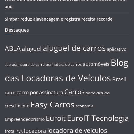
ano
Simpar reduz alavancagem e registra receita recorde
Destaques
aluguel de carros
ABLA
aluguel
aplicativo
Blog
automóveis
assinatura de carros
assinatura de carro
app
das Locadoras de Veículos
Brasil
Carros
carro por assinatura
carro
carros elétricos
Easy Carros
crescimento
economia
EuroIT Tecnologia
Euroit
Empreendedorismo
locadora de veiculos
locadora
frota
IPVA