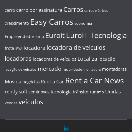
Carros
carro por assinatura
carro
carros elétricos
Easy Carros
crescimento
economia
EuroIT Tecnologia
Euroit
Empreendedorismo
locadora de veiculos
locadora
frota
IPVA
locadoras
Localiza
locação
locadoras de veículos
mercado
montadoras
mobilidade
locação de veículos
montadora
Rent a Car News
Movida
Rent a Car
negócios
Unidas
rently soft
tecnologia
trânsito
seminovos
Turismo
veículos
vendas