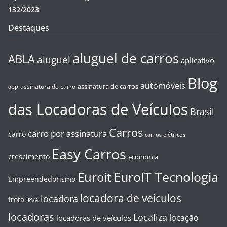
132/2023
Destaques
aluguel de carros
ABLA
aluguel
aplicativo
Blog
automóveis
assinatura de carros
assinatura de carro
app
das Locadoras de Veículos
Brasil
Carros
carro por assinatura
carro
carros elétricos
Easy Carros
crescimento
economia
EuroIT Tecnologia
Euroit
Empreendedorismo
locadora de veiculos
locadora
frota
IPVA
locadoras
Localiza
locação
locadoras de veículos