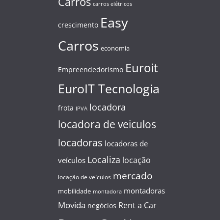
Carros
carros elétricos
Easy
crescimento
Carros
economia
Euroit
Empreendedorismo
EuroIT Tecnologia
locadora
frota
IPVA
locadora de veiculos
locadoras
locadoras de
Localiza
locação
veículos
mercado
locação de veículos
montadoras
mobilidade
montadora
Movida
Rent a Car
negócios