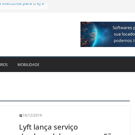
e da locadora passa a
cido leva Localiza
aminhões ao Sul
e dois anos ganham
cado
dotam novo modelo de
 executiva para o RJ e
RROS
MOBILIDADE
16/12/2019
Lyft lança serviço