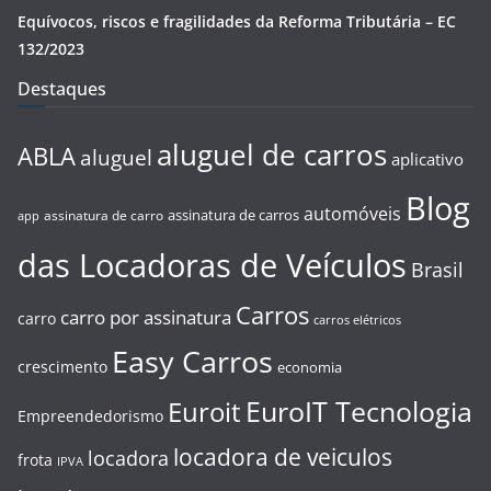
Equívocos, riscos e fragilidades da Reforma Tributária – EC
132/2023
Destaques
aluguel de carros
ABLA
aluguel
aplicativo
Blog
automóveis
assinatura de carros
assinatura de carro
app
das Locadoras de Veículos
Brasil
Carros
carro por assinatura
carro
carros elétricos
Easy Carros
crescimento
economia
EuroIT Tecnologia
Euroit
Empreendedorismo
locadora de veiculos
locadora
frota
IPVA