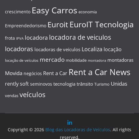
Easy Carros
crescimento
economia
EuroIT Tecnologia
Euroit
Empreendedorismo
locadora de veiculos
locadora
frota
IPVA
locadoras
Localiza
locação
locadoras de veículos
mercado
montadoras
mobilidade
locação de veículos
montadora
Rent a Car News
Movida
Rent a Car
negócios
Unidas
rently soft
tecnologia
trânsito
seminovos
Turismo
veículos
vendas
Copyright © 2026
Blog das Locadoras de Veículos
. All rights
reserved.