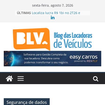
Pular
sexta-feira, agosto 7, 2026
para
ÚLTIMAS
Localiza lucra R$ 1bi no 2T26 e
o
acelera crescimento
99 e Movida firmam parceria para
conteúdo
ampliar locação de veículos
ABLA contrata executiva para o RJ e
ES
Mercado aquecido leva Localiza
Seminovos Caminhões ao Sul
Quando o site da locadora passa a
vender
Segurança de dados