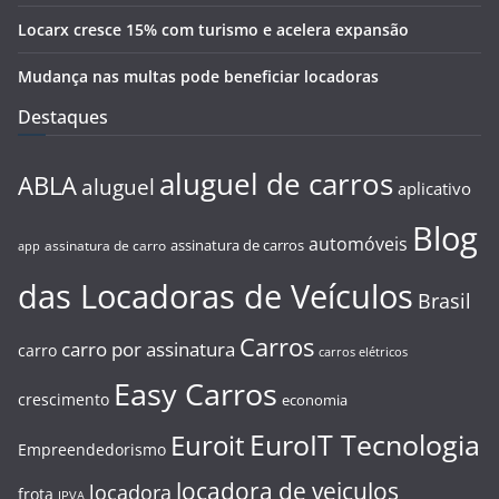
Locarx cresce 15% com turismo e acelera expansão
Mudança nas multas pode beneficiar locadoras
Destaques
aluguel de carros
ABLA
aluguel
aplicativo
Blog
automóveis
assinatura de carros
assinatura de carro
app
das Locadoras de Veículos
Brasil
Carros
carro por assinatura
carro
carros elétricos
Easy Carros
crescimento
economia
EuroIT Tecnologia
Euroit
Empreendedorismo
locadora de veiculos
locadora
frota
IPVA