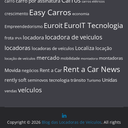
Carros
carro por assinatura
carro
carros elétricos
Easy Carros
crescimento
economia
EuroIT Tecnologia
Euroit
Empreendedorismo
locadora de veiculos
locadora
frota
IPVA
locadoras
Localiza
locação
locadoras de veículos
mercado
montadoras
mobilidade
locação de veículos
montadora
Rent a Car News
Movida
Rent a Car
negócios
Unidas
rently soft
tecnologia
trânsito
seminovos
Turismo
veículos
vendas
Copyright © 2026
Blog das Locadoras de Veículos
. All rights