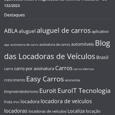
132/2023
Destaques
aluguel de carros
ABLA
aluguel
aplicativo
Blog
automóveis
assinatura de carros
assinatura de carro
app
das Locadoras de Veículos
Brasil
Carros
carro por assinatura
carro
carros elétricos
Easy Carros
crescimento
economia
EuroIT Tecnologia
Euroit
Empreendedorismo
locadora de veiculos
locadora
frota
IPVA
locadoras
Localiza
locação
locadoras de veículos