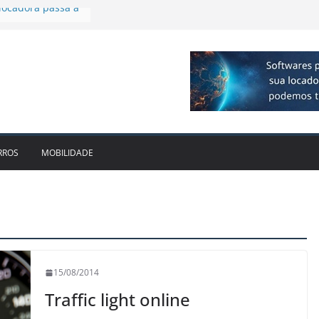
plia presença no
agos
vo bate recorde
1bi no 2T26 e
to
am parceria para
e veículos
locadora passa a
RROS
MOBILIDADE
15/08/2014
Traffic light online