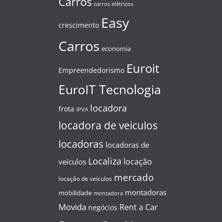
Carros
carros elétricos
Easy
crescimento
Carros
economia
Euroit
Empreendedorismo
EuroIT Tecnologia
locadora
frota
IPVA
locadora de veiculos
locadoras
locadoras de
Localiza
locação
veículos
mercado
locação de veículos
montadoras
mobilidade
montadora
Movida
Rent a Car
negócios