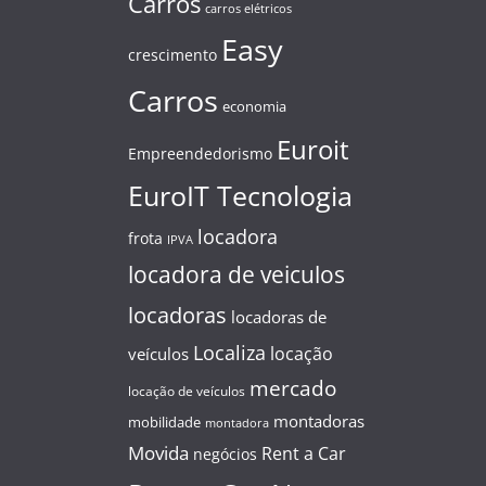
Carros
carros elétricos
Easy
crescimento
Carros
economia
Euroit
Empreendedorismo
EuroIT Tecnologia
locadora
frota
IPVA
locadora de veiculos
locadoras
locadoras de
Localiza
locação
veículos
mercado
locação de veículos
montadoras
mobilidade
montadora
Movida
Rent a Car
negócios