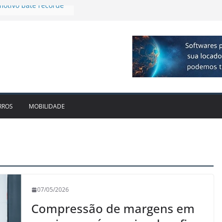
da locadora passa a
 R$ 1bi no 2T26 e
imento
irmam parceria para
o de veículos
executiva para o RJ e
otivo bate recorde
RROS
MOBILIDADE
07/05/2026
Compressão de margens em