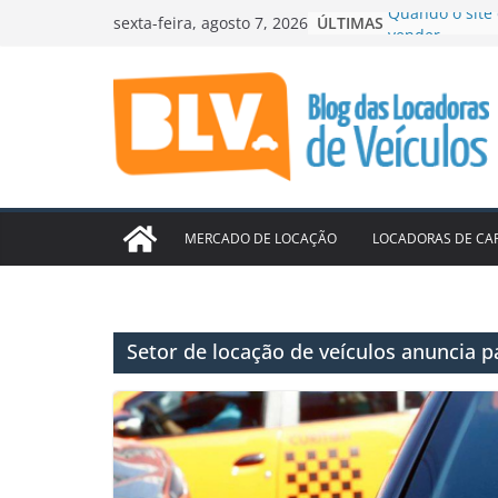
Pular
ÚLTIMAS
Localiza lucra
sexta-feira, agosto 7, 2026
para
acelera cresc
99 e Movida f
o
ampliar locaçã
conteúdo
ABLA contrata 
ES
Mercado aquec
Seminovos Cam
Quando o site 
vender
MERCADO DE LOCAÇÃO
LOCADORAS DE CA
Setor de locação de veículos anuncia 