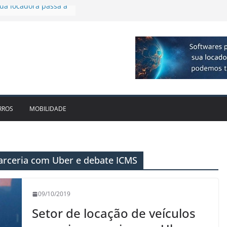
 R$ 1bi no 2T26 e
imento
irmam parceria para
o de veículos
executiva para o RJ e
ido leva Localiza
inhões ao Sul
da locadora passa a
RROS
MOBILIDADE
parceria com Uber e debate ICMS
09/10/2019
Setor de locação de veículos