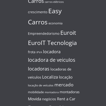
Carros
carros elétricos
Easy
crescimento
Carros
economia
Euroit
Empreendedorismo
EuroIT Tecnologia
locadora
frota
IPVA
locadora de veiculos
locadoras
locadoras de
Localiza
locação
veículos
mercado
locação de veículos
montadoras
mobilidade
montadora
Movida
Rent a Car
negócios