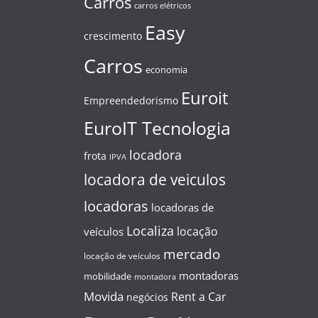
Carros
carros elétricos
Easy
crescimento
Carros
economia
Euroit
Empreendedorismo
EuroIT Tecnologia
locadora
frota
IPVA
locadora de veiculos
locadoras
locadoras de
Localiza
locação
veículos
mercado
locação de veículos
montadoras
mobilidade
montadora
Movida
Rent a Car
negócios