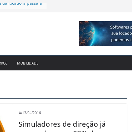
cido leva Localiza
aminhões ao Sul
e dois anos ganham
cado
dotam novo modelo de
scos e fragilidades da
utária – EC 132/2023
e da locadora passa a
RROS
MOBILIDADE
13/04/2016
Simuladores de direção já