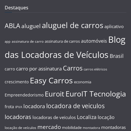
Destaques
aluguel de carros
ABLA
aluguel
aplicativo
Blog
automóveis
assinatura de carros
assinatura de carro
app
das Locadoras de Veículos
Brasil
Carros
carro por assinatura
carro
carros elétricos
Easy Carros
crescimento
economia
EuroIT Tecnologia
Euroit
Empreendedorismo
locadora de veiculos
locadora
frota
IPVA
locadoras
Localiza
locação
locadoras de veículos
mercado
montadoras
mobilidade
locação de veículos
montadora