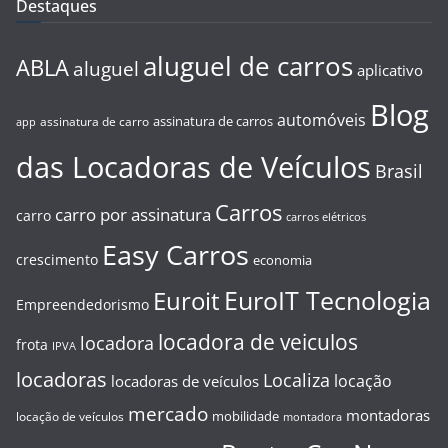
Destaques
aluguel de carros
ABLA
aluguel
aplicativo
Blog
automóveis
assinatura de carros
assinatura de carro
app
das Locadoras de Veículos
Brasil
Carros
carro por assinatura
carro
carros elétricos
Easy Carros
crescimento
economia
EuroIT Tecnologia
Euroit
Empreendedorismo
locadora de veiculos
locadora
frota
IPVA
locadoras
Localiza
locação
locadoras de veículos
mercado
montadoras
mobilidade
locação de veículos
montadora