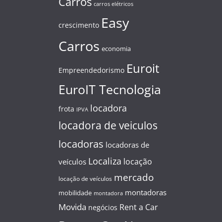
Carros
carros elétricos
Easy
crescimento
Carros
economia
Euroit
Empreendedorismo
EuroIT Tecnologia
locadora
frota
IPVA
locadora de veiculos
locadoras
locadoras de
Localiza
locação
veículos
mercado
locação de veículos
montadoras
mobilidade
montadora
Movida
Rent a Car
negócios