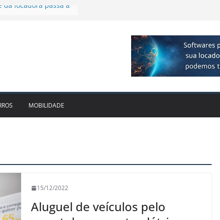
firmam parceria para
ão de veículos
 executiva para o RJ e
cido leva Localiza
aminhões ao Sul
e dois anos ganham
cado
e da locadora passa a
RROS
MOBILIDADE
15/12/2022
Aluguel de veículos pelo