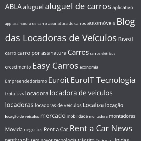
aluguel de carros
ABLA
aluguel
aplicativo
Blog
automóveis
assinatura de carros
assinatura de carro
app
das Locadoras de Veículos
Brasil
Carros
carro por assinatura
carro
carros elétricos
Easy Carros
crescimento
economia
EuroIT Tecnologia
Euroit
Empreendedorismo
locadora de veiculos
locadora
frota
IPVA
locadoras
Localiza
locação
locadoras de veículos
mercado
montadoras
mobilidade
locação de veículos
montadora
Rent a Car News
Movida
Rent a Car
negócios
Unidas
rently soft
tecnologia
trânsito
seminovos
Turismo