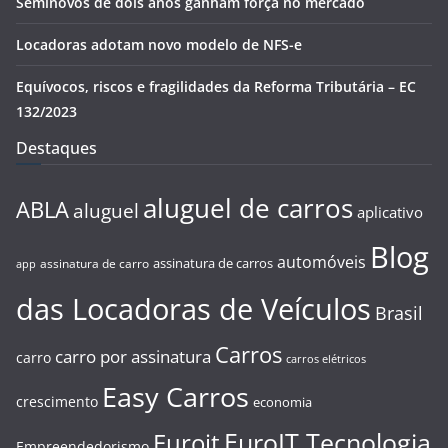
Seminovos de dois anos ganham força no mercado
Locadoras adotam novo modelo de NFS-e
Equívocos, riscos e fragilidades da Reforma Tributária – EC
132/2023
Destaques
aluguel de carros
ABLA
aluguel
aplicativo
Blog
automóveis
assinatura de carros
assinatura de carro
app
das Locadoras de Veículos
Brasil
Carros
carro por assinatura
carro
carros elétricos
Easy Carros
crescimento
economia
EuroIT Tecnologia
Euroit
Empreendedorismo