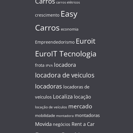
Carros
carros elétricos
Easy
crescimento
Carros
economia
Euroit
Empreendedorismo
EuroIT Tecnologia
locadora
frota
IPVA
locadora de veiculos
locadoras
locadoras de
Localiza
locação
veículos
mercado
locação de veículos
montadoras
mobilidade
montadora
Movida
Rent a Car
negócios