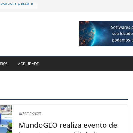
plia presença no
agos
vo bate recorde
1bi no 2T26 e
to
am parceria para
e veículos
locadora passa a
RROS
MOBILIDADE
20/05/2025
MundoGEO realiza evento de