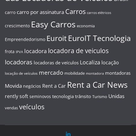
Carros
carro por assinatura
carro
carros elétricos
Easy Carros
crescimento
economia
EuroIT Tecnologia
Euroit
Empreendedorismo
locadora de veiculos
locadora
frota
IPVA
locadoras
Localiza
locação
locadoras de veículos
mercado
montadoras
mobilidade
locação de veículos
montadora
Rent a Car News
Movida
Rent a Car
negócios
Unidas
rently soft
tecnologia
trânsito
seminovos
Turismo
veículos
vendas