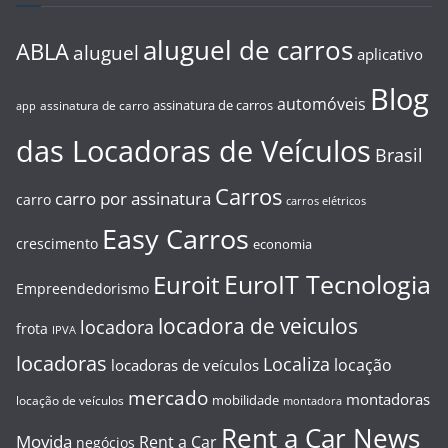
aluguel de carros
ABLA
aluguel
aplicativo
Blog
automóveis
assinatura de carros
assinatura de carro
app
das Locadoras de Veículos
Brasil
Carros
carro por assinatura
carro
carros elétricos
Easy Carros
crescimento
economia
EuroIT Tecnologia
Euroit
Empreendedorismo
locadora de veiculos
locadora
frota
IPVA
locadoras
Localiza
locação
locadoras de veículos
mercado
montadoras
mobilidade
locação de veículos
montadora
Rent a Car News
Movida
Rent a Car
negócios