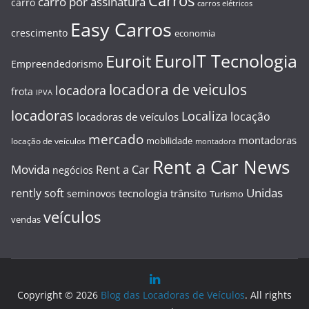
Carros
carro por assinatura
carro
carros elétricos
Easy Carros
crescimento
economia
EuroIT Tecnologia
Euroit
Empreendedorismo
locadora de veiculos
locadora
frota
IPVA
locadoras
Localiza
locação
locadoras de veículos
mercado
montadoras
mobilidade
locação de veículos
montadora
Rent a Car News
Movida
Rent a Car
negócios
Unidas
rently soft
tecnologia
trânsito
seminovos
Turismo
veículos
vendas
Copyright © 2026
Blog das Locadoras de Veículos
. All rights