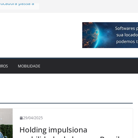
plia presença no
agos
vo bate recorde
1bi no 2T26 e
to
am parceria para
e veículos
locadora passa a
RROS
MOBILIDADE
29/04/2025
Holding impulsiona