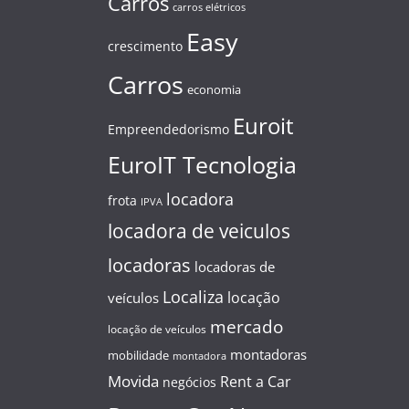
Carros
carros elétricos
Easy
crescimento
Carros
economia
Euroit
Empreendedorismo
EuroIT Tecnologia
locadora
frota
IPVA
locadora de veiculos
locadoras
locadoras de
Localiza
locação
veículos
mercado
locação de veículos
montadoras
mobilidade
montadora
Movida
Rent a Car
negócios