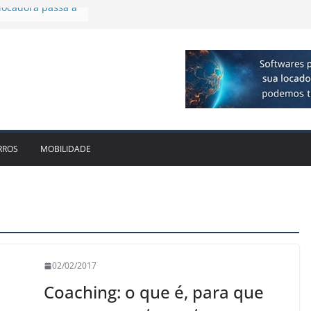
plia presença no
agos
vo bate recorde
1bi no 2T26 e
to
am parceria para
e veículos
locadora passa a
RROS
MOBILIDADE
02/02/2017
Coaching: o que é, para que