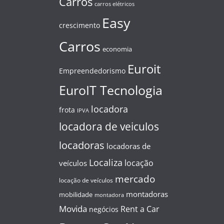
Carros
carros elétricos
Easy
crescimento
Carros
economia
Euroit
Empreendedorismo
EuroIT Tecnologia
locadora
frota
IPVA
locadora de veiculos
locadoras
locadoras de
Localiza
locação
veículos
mercado
locação de veículos
montadoras
mobilidade
montadora
Movida
Rent a Car
negócios