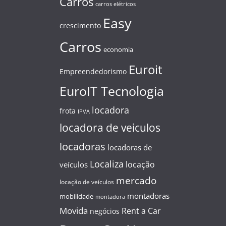
Carros
carros elétricos
Easy
crescimento
Carros
economia
Euroit
Empreendedorismo
EuroIT Tecnologia
locadora
frota
IPVA
locadora de veiculos
locadoras
locadoras de
Localiza
locação
veículos
mercado
locação de veículos
montadoras
mobilidade
montadora
Movida
Rent a Car
negócios