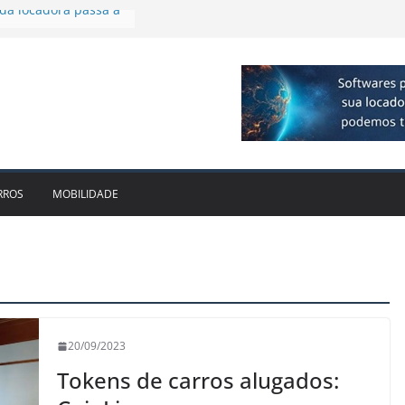
 R$ 1bi no 2T26 e
imento
irmam parceria para
o de veículos
executiva para o RJ e
ido leva Localiza
inhões ao Sul
da locadora passa a
RROS
MOBILIDADE
20/09/2023
Tokens de carros alugados: