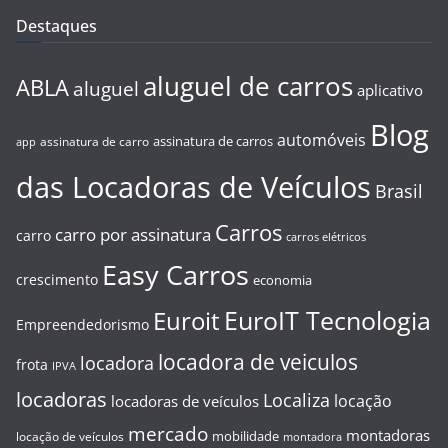
Destaques
aluguel de carros
ABLA
aluguel
aplicativo
Blog
automóveis
assinatura de carros
assinatura de carro
app
das Locadoras de Veículos
Brasil
Carros
carro por assinatura
carro
carros elétricos
Easy Carros
crescimento
economia
EuroIT Tecnologia
Euroit
Empreendedorismo
locadora de veiculos
locadora
frota
IPVA
locadoras
Localiza
locação
locadoras de veículos
mercado
montadoras
mobilidade
locação de veículos
montadora