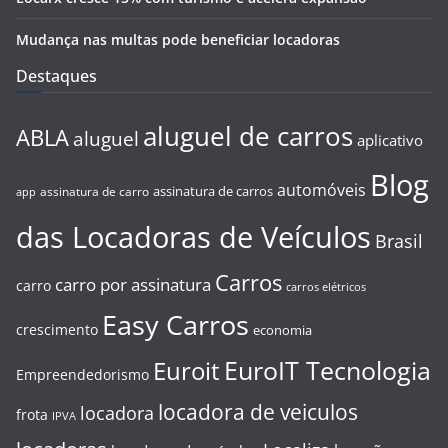
Mudança nas multas pode beneficiar locadoras
Destaques
aluguel de carros
ABLA
aluguel
aplicativo
Blog
automóveis
assinatura de carros
assinatura de carro
app
das Locadoras de Veículos
Brasil
Carros
carro por assinatura
carro
carros elétricos
Easy Carros
crescimento
economia
EuroIT Tecnologia
Euroit
Empreendedorismo
locadora de veiculos
locadora
frota
IPVA