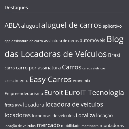
Destaques
aluguel de carros
ABLA
aluguel
aplicativo
Blog
automóveis
assinatura de carros
assinatura de carro
app
das Locadoras de Veículos
Brasil
Carros
carro por assinatura
carro
carros elétricos
Easy Carros
crescimento
economia
EuroIT Tecnologia
Euroit
Empreendedorismo
locadora de veiculos
locadora
frota
IPVA
locadoras
Localiza
locação
locadoras de veículos
mercado
montadoras
mobilidade
locação de veículos
montadora