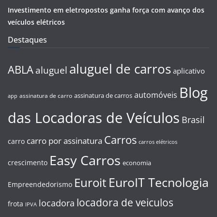
Investimento em eletropostos ganha força com avanço dos
veículos elétricos
Destaques
aluguel de carros
ABLA
aluguel
aplicativo
Blog
automóveis
assinatura de carros
assinatura de carro
app
das Locadoras de Veículos
Brasil
Carros
carro por assinatura
carro
carros elétricos
Easy Carros
crescimento
economia
EuroIT Tecnologia
Euroit
Empreendedorismo
locadora de veiculos
locadora
frota
IPVA