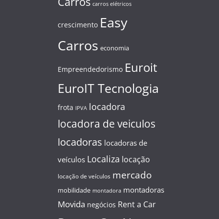
Carros
carros elétricos
Easy
crescimento
Carros
economia
Euroit
Empreendedorismo
EuroIT Tecnologia
locadora
frota
IPVA
locadora de veiculos
locadoras
locadoras de
Localiza
locação
veículos
mercado
locação de veículos
montadoras
mobilidade
montadora
Movida
Rent a Car
negócios