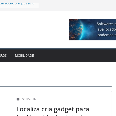
 R$ 1bi no 2T26 e
imento
irmam parceria para
o de veículos
executiva para o RJ e
ido leva Localiza
inhões ao Sul
da locadora passa a
RROS
MOBILIDADE
07/10/2016
Localiza cria gadget para