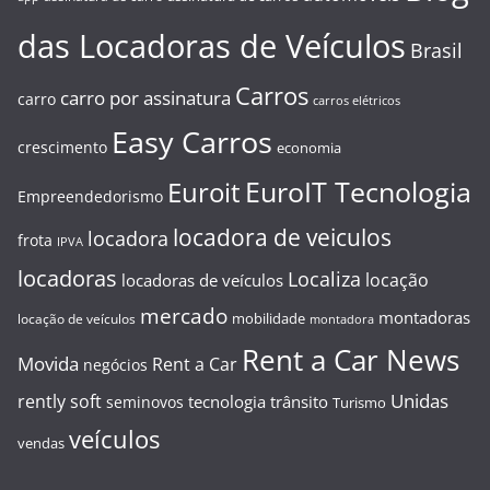
das Locadoras de Veículos
Brasil
Carros
carro por assinatura
carro
carros elétricos
Easy Carros
crescimento
economia
EuroIT Tecnologia
Euroit
Empreendedorismo
locadora de veiculos
locadora
frota
IPVA
locadoras
Localiza
locação
locadoras de veículos
mercado
montadoras
mobilidade
locação de veículos
montadora
Rent a Car News
Movida
Rent a Car
negócios
Unidas
rently soft
tecnologia
trânsito
seminovos
Turismo
veículos
vendas