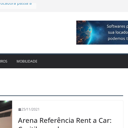
plia presença no
agos
vo bate recorde
1bi no 2T26 e
to
am parceria para
e veículos
locadora passa a
RROS
MOBILIDADE
25/11/2021
Arena Referência Rent a Car: