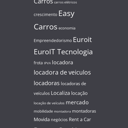
Carros
carros elétricos
Easy
crescimento
Carros
economia
Euroit
Empreendedorismo
EuroIT Tecnologia
locadora
frota
IPVA
locadora de veiculos
locadoras
locadoras de
Localiza
locação
veículos
mercado
locação de veículos
montadoras
mobilidade
montadora
Movida
Rent a Car
negócios