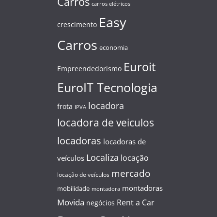
Carros
carros elétricos
Easy
crescimento
Carros
economia
Euroit
Empreendedorismo
EuroIT Tecnologia
locadora
frota
IPVA
locadora de veiculos
locadoras
locadoras de
Localiza
locação
veículos
mercado
locação de veículos
montadoras
mobilidade
montadora
Movida
Rent a Car
negócios