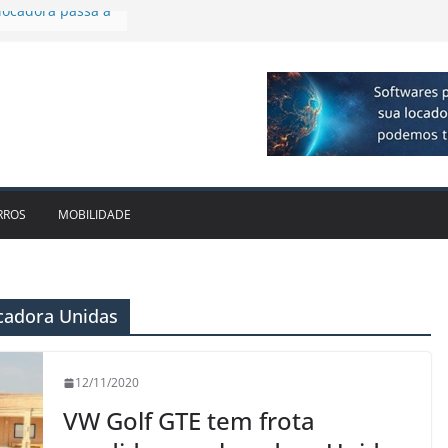
plia presença no
agos
vo bate recorde
1bi no 2T26 e
to
am parceria para
e veículos
locadora passa a
RROS
MOBILIDADE
ocadora Unidas
12/11/2020
VW Golf GTE tem frota