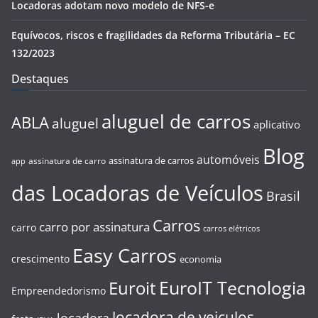
Locadoras adotam novo modelo de NFS-e
Equívocos, riscos e fragilidades da Reforma Tributária – EC
132/2023
Destaques
aluguel de carros
ABLA
aluguel
aplicativo
Blog
automóveis
assinatura de carros
assinatura de carro
app
das Locadoras de Veículos
Brasil
Carros
carro por assinatura
carro
carros elétricos
Easy Carros
crescimento
economia
EuroIT Tecnologia
Euroit
Empreendedorismo
locadora de veiculos
locadora