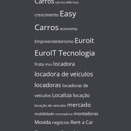
Carros
carros elétricos
Easy
crescimento
Carros
economia
Euroit
Empreendedorismo
EuroIT Tecnologia
locadora
frota
IPVA
locadora de veiculos
locadoras
locadoras de
Localiza
locação
veículos
mercado
locação de veículos
montadoras
mobilidade
montadora
Movida
Rent a Car
negócios