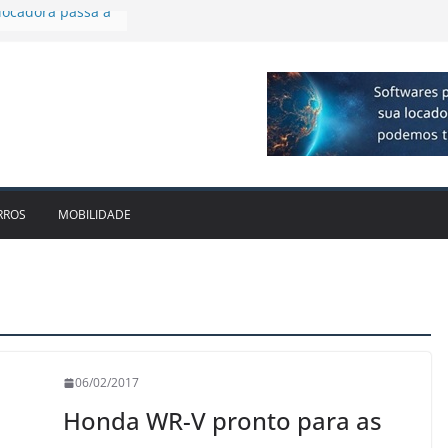
plia presença no
agos
vo bate recorde
1bi no 2T26 e
to
am parceria para
e veículos
locadora passa a
RROS
MOBILIDADE
06/02/2017
Honda WR-V pronto para as