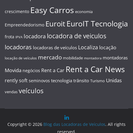
Easy Carros
crescimento
economia
EuroIT Tecnologia
Euroit
Empreendedorismo
locadora de veiculos
locadora
frota
IPVA
locadoras
Localiza
locação
locadoras de veículos
mercado
montadoras
mobilidade
locação de veículos
montadora
Rent a Car News
Movida
Rent a Car
negócios
Unidas
rently soft
tecnologia
trânsito
seminovos
Turismo
veículos
vendas
Copyright © 2026
Blog das Locadoras de Veículos
. All rights
reserved.