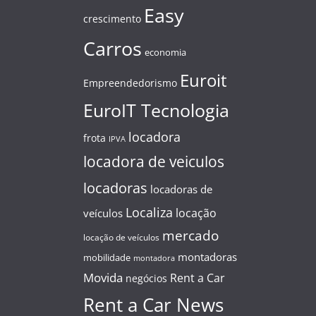
Easy
crescimento
Carros
economia
Euroit
Empreendedorismo
EuroIT Tecnologia
locadora
frota
IPVA
locadora de veiculos
locadoras
locadoras de
Localiza
locação
veículos
mercado
locação de veículos
montadoras
mobilidade
montadora
Movida
Rent a Car
negócios
Rent a Car News