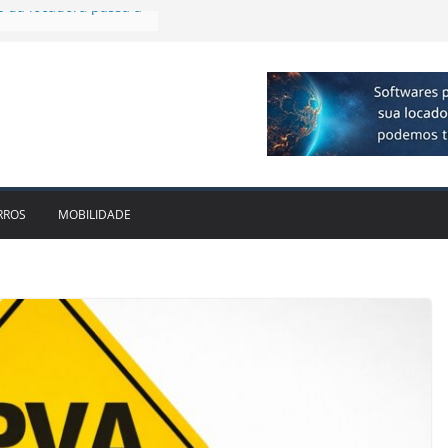
firmam parceria para
ão de veículos
 executiva para o RJ e
cido leva Localiza
aminhões ao Sul
e dois anos ganham
cado
e da locadora passa a
RROS
MOBILIDADE