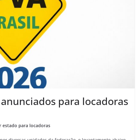
s anunciados para locadoras
r estado para locadoras
por diversas unidades da federação, o levantamento abaixo