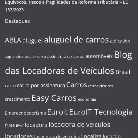
Equívocos, riscos e fragilidades da Reforma Tributária – EC
132/2023
Destaques
aluguel de carros
ABLA
aluguel
aplicativo
Blog
automóveis
assinatura de carros
assinatura de carro
app
das Locadoras de Veículos
Brasil
Carros
carro por assinatura
carro
carros elétricos
Easy Carros
crescimento
economia
EuroIT Tecnologia
Euroit
Empreendedorismo
locadora de veiculos
locadora
frota
IPVA
locadoras
Localiza
locação
locadoras de veículos