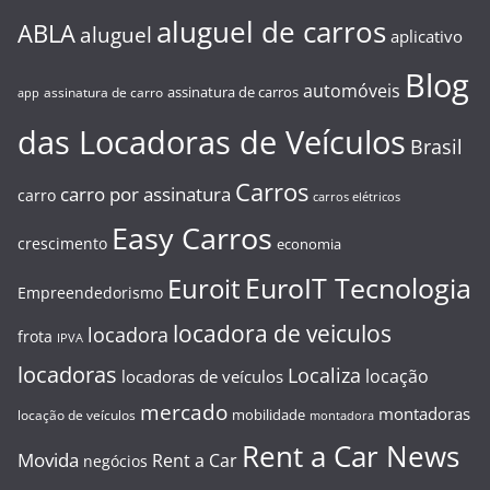
aluguel de carros
ABLA
aluguel
aplicativo
Blog
automóveis
assinatura de carros
assinatura de carro
app
das Locadoras de Veículos
Brasil
Carros
carro por assinatura
carro
carros elétricos
Easy Carros
crescimento
economia
EuroIT Tecnologia
Euroit
Empreendedorismo
locadora de veiculos
locadora
frota
IPVA
locadoras
Localiza
locação
locadoras de veículos
mercado
montadoras
mobilidade
locação de veículos
montadora
Rent a Car News
Movida
Rent a Car
negócios