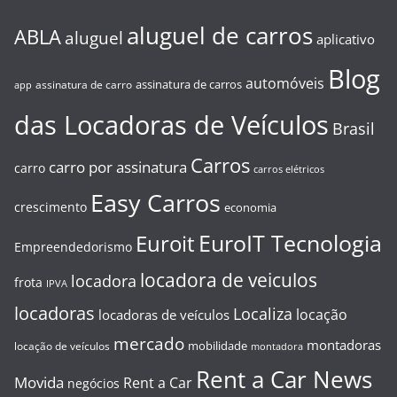
aluguel de carros
ABLA
aluguel
aplicativo
Blog
automóveis
assinatura de carros
assinatura de carro
app
das Locadoras de Veículos
Brasil
Carros
carro por assinatura
carro
carros elétricos
Easy Carros
crescimento
economia
EuroIT Tecnologia
Euroit
Empreendedorismo
locadora de veiculos
locadora
frota
IPVA
locadoras
Localiza
locação
locadoras de veículos
mercado
montadoras
mobilidade
locação de veículos
montadora
Rent a Car News
Movida
Rent a Car
negócios